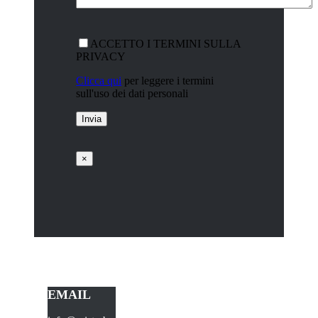
ACCETTO I TERMINI SULLA
PRIVACY
Clicca qui
per leggere i termini
sull'uso dei dati personali
×
EMAIL