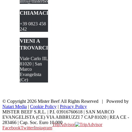
info@misterbeefbraceria.it
CHIAMACI
+39 0823 458
242
VIENI A
TROVARCI
Viale Carlo III,
81020 | San
Marco
Evangelista
(Ce)
© Copyright
2026 Mister Beef All Rights Reserved | Powered by
Natari Media
|
Cookie Policy
|
Privacy Policy
MISTER BEEF S.R.L. | P.I. 03916760618 | SAN MARCO
EVANGELISTA (CE) VIA ABBRUZZI 7 CAP 81020 | REA CE -
283466 | Cap. Soc. Euro 10.000
TripAdvisor
Facebook
Twitter
Instagram