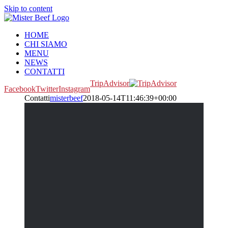
Skip to content
HOME
CHI SIAMO
MENU
NEWS
CONTATTI
TripAdvisor
Facebook
Twitter
Instagram
Contatti
misterbeef
2018-05-14T11:46:39+00:00